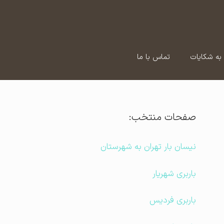
به شکایات
تماس با ما
صفحات منتخب:
نیسان بار تهران به شهرستان
باربری شهریار
باربری فردیس