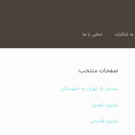
به شکایات
تماس با ما
صفحات منتخب:
نیسان بار تهران به شهرستان
باربری شهریار
باربری فردیس