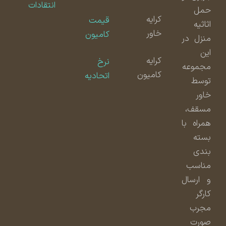
انتقادات
حمل
کرایه
قیمت
اثاثیه
خاور
کامیون
منزل در
این
کرایه
نرخ
مجموعه
کامیون
اتحادیه
توسط
خاور
مسقف،
همراه با
بسته
بندی
مناسب
و ارسال
کارگر
مجرب
صورت