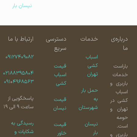
نیسان بار
درباره‌ی
خدمات
دسترسی
ارتباط با ما
ما
سریع
اسباب
۰۹۱۲۷۴۰۹۰۸۲
کشی
باراست
قیمت
۰۲۱۸۸۳۹۵۸۰۴
تهران
خدمات
اسباب
۰۹۱
۰
۴۹۶۸۵۶۳
باربری و
کشی
حمل بار
اسباب
پاسخگویی از
به
قیمت
کشی در
ساعت ۹ الی ۱۹
شهرستان
نیسان
تهران و
حومه
رسیدگی به
نیسان
قیمت
است.
شکایات و
بار
خاور
باربری و