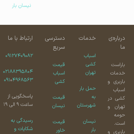
نیسان بار
درباره‌ی
خدمات
دسترسی
ارتباط با ما
ما
سریع
اسباب
۰۹۱۲۷۴۰۹۰۸۲
کشی
باراست
قیمت
۰۲۱۸۸۳۹۵۸۰۴
تهران
خدمات
اسباب
۰۹۱
۰
۴۹۶۸۵۶۳
باربری و
کشی
حمل بار
اسباب
پاسخگویی از
به
قیمت
کشی در
ساعت ۹ الی ۱۹
شهرستان
نیسان
تهران و
حومه
رسیدگی به
نیسان
قیمت
است.
شکایات و
بار
خاور
باربری و