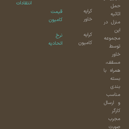
انتقادات
حمل
کرایه
قیمت
اثاثیه
خاور
کامیون
منزل در
این
کرایه
نرخ
مجموعه
کامیون
اتحادیه
توسط
خاور
مسقف،
همراه با
بسته
بندی
مناسب
و ارسال
کارگر
مجرب
صورت