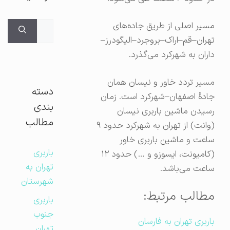
جستجوی
مسیر اصلی از طریق جاده‌های
برای:
تهران–قم–اراک–بروجرد–الیگودرز–
داران به شهرکرد می‌گذرد.
مسیر تردد خاور و نیسان همان
دسته
جادهٔ اصفهان–شهرکرد است. زمان
بندی
رسیدن ماشین باربری نیسان
مطالب
(وانت) از تهران به شهرکرد حدود ۹
ساعت و ماشین باربری خاور
باربری
(کامیونت، ایسوزو و …) حدود ۱۲
تهران به
ساعت می‌باشد.
شهرستان
مطالب مرتبط:
باربری
جنوب
باربری تهران به فارسان
تهران