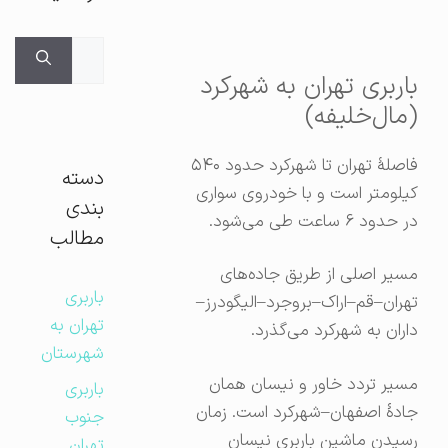
جستجوی
برای:
باربری تهران به شهرکرد
(مال‌خلیفه)
فاصلهٔ تهران تا شهرکرد حدود ۵۴۰
دسته
کیلومتر است و با خودروی سواری
بندی
در حدود ۶ ساعت طی می‌شود.
مطالب
مسیر اصلی از طریق جاده‌های
باربری
تهران–قم–اراک–بروجرد–الیگودرز–
تهران به
داران به شهرکرد می‌گذرد.
شهرستان
مسیر تردد خاور و نیسان همان
باربری
جادهٔ اصفهان–شهرکرد است. زمان
جنوب
رسیدن ماشین باربری نیسان
تهران