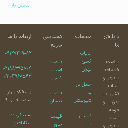
نیسان بار
درباره‌ی
خدمات
دسترسی
ارتباط با ما
ما
سریع
اسباب
۰۹۱۲۷۴۰۹۰۸۲
کشی
باراست
قیمت
۰۲۱۸۸۳۹۵۸۰۴
تهران
خدمات
اسباب
۰۹۱
۰
۴۹۶۸۵۶۳
باربری و
کشی
حمل بار
اسباب
پاسخگویی از
به
قیمت
کشی در
ساعت ۹ الی ۱۹
شهرستان
نیسان
تهران و
حومه
رسیدگی به
نیسان
قیمت
است.
شکایات و
بار
خاور
باربری و