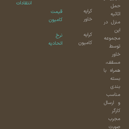
انتقادات
حمل
کرایه
قیمت
اثاثیه
خاور
کامیون
منزل در
این
کرایه
نرخ
مجموعه
کامیون
اتحادیه
توسط
خاور
مسقف،
همراه با
بسته
بندی
مناسب
و ارسال
کارگر
مجرب
صورت