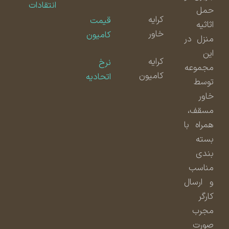
انتقادات
حمل
کرایه
قیمت
اثاثیه
خاور
کامیون
منزل در
این
کرایه
نرخ
مجموعه
کامیون
اتحادیه
توسط
خاور
مسقف،
همراه با
بسته
بندی
مناسب
و ارسال
کارگر
مجرب
صورت