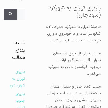
باربری تهران به شهرکرد
جستجوی
(سودجان)
برای:
فاصلهٔ تهران تا شهرکرد حدود ۵۴۰
کیلومتر است و با خودروی سواری
در حدود ۶ ساعت طی می‌شود.
دسته
بندی
مسیر اصلی از طریق جاده‌های
مطالب
تهران–قم–سلفچگان–اراک–
بروجرد–الیگودرز–داران به شهرکرد
باربری
می‌گذرد.
تهران به
شهرستان
مسیر تردد خاور و نیسان همان
جادهٔ تهران به شهرکرد است. زمان
باربری
رسیدن ماشین باربری نیسان
جنوب
(وانت) از تهران به شهرکرد حدود ۹
تهران