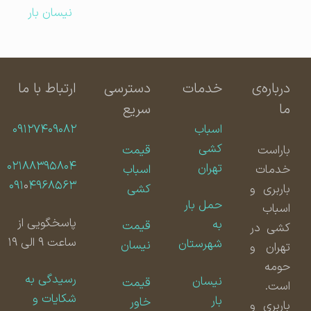
نیسان بار
درباره‌ی
خدمات
دسترسی
ارتباط با ما
ما
سریع
اسباب
۰۹۱۲۷۴۰۹۰۸۲
کشی
باراست
قیمت
۰۲۱۸۸۳۹۵۸۰۴
تهران
خدمات
اسباب
۰۹۱
۰
۴۹۶۸۵۶۳
باربری و
کشی
حمل بار
اسباب
پاسخگویی از
به
قیمت
کشی در
ساعت ۹ الی ۱۹
شهرستان
نیسان
تهران و
حومه
رسیدگی به
نیسان
قیمت
است.
شکایات و
بار
خاور
باربری و