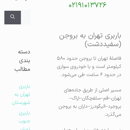
۰۲۱۹۱۰۱۳۷۲۶
جستجوی
برای:
باربری تهران به بروجن
(سفیددشت)
دسته
فاصلهٔ تهران تا بروجن حدود ۵۸۰
بندی
کیلومتر است و با خودروی سواری
مطالب
در حدود ۶ ساعت طی می‌شود.
باربری
مسیر اصلی از طریق جاده‌های
تهران به
تهران–قم–سلفچگان–اراک–
شهرستان
بروجرد–الیگودرز–داران به بروجن
باربری
می‌گذرد.
جنوب
تهران