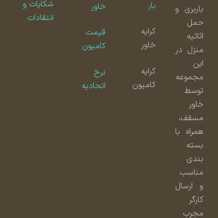
شکایات و
بار
خاور
باربری و
انتقادات
حمل
کرایه
قیمت
اثاثیه
خاور
کامیون
منزل در
این
کرایه
نرخ
مجموعه
کامیون
اتحادیه
توسط
خاور
مسقف،
همراه با
بسته
بندی
مناسب
و ارسال
کارگر
مجرب