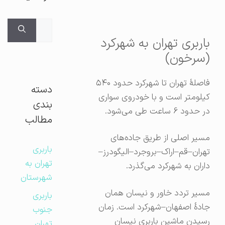
جستجوی
برای:
باربری تهران به شهرکرد
(سرخون)
فاصلهٔ تهران تا شهرکرد حدود ۵۴۰
دسته
کیلومتر است و با خودروی سواری
بندی
در حدود ۶ ساعت طی می‌شود.
مطالب
مسیر اصلی از طریق جاده‌های
باربری
تهران–قم–اراک–بروجرد–الیگودرز–
تهران به
داران به شهرکرد می‌گذرد.
شهرستان
مسیر تردد خاور و نیسان همان
باربری
جادهٔ اصفهان–شهرکرد است. زمان
جنوب
رسیدن ماشین باربری نیسان
تهران