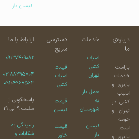
نیسان بار
درباره‌ی
خدمات
دسترسی
ارتباط با ما
ما
سریع
اسباب
۰۹۱۲۷۴۰۹۰۸۲
کشی
باراست
قیمت
۰۲۱۸۸۳۹۵۸۰۴
تهران
خدمات
اسباب
۰۹۱
۰
۴۹۶۸۵۶۳
باربری و
کشی
حمل بار
اسباب
پاسخگویی از
به
قیمت
کشی در
ساعت ۹ الی ۱۹
شهرستان
نیسان
تهران و
حومه
رسیدگی به
نیسان
قیمت
است.
شکایات و
بار
خاور
باربری و