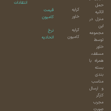
انتقادات
حمل
کرایه
قیمت
اثاثیه
خاور
کامیون
منزل در
این
کرایه
نرخ
مجموعه
کامیون
اتحادیه
توسط
خاور
مسقف،
همراه با
بسته
بندی
مناسب
و ارسال
کارگر
مجرب
صورت