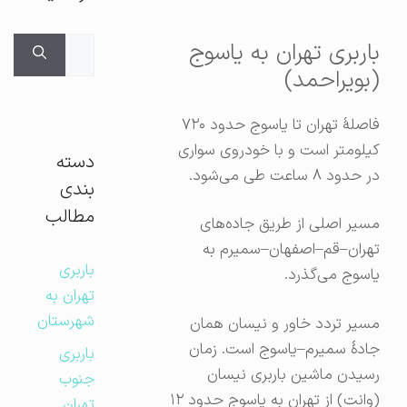
جستجوی
باربری تهران به یاسوج
برای:
(بویراحمد)
فاصلهٔ تهران تا یاسوج حدود ۷۲۰
کیلومتر است و با خودروی سواری
دسته
در حدود ۸ ساعت طی می‌شود.
بندی
مطالب
مسیر اصلی از طریق جاده‌های
تهران–قم–اصفهان–سمیرم به
باربری
یاسوج می‌گذرد.
تهران به
شهرستان
مسیر تردد خاور و نیسان همان
جادهٔ سمیرم–یاسوج است. زمان
باربری
رسیدن ماشین باربری نیسان
جنوب
(وانت) از تهران به یاسوج حدود ۱۲
تهران