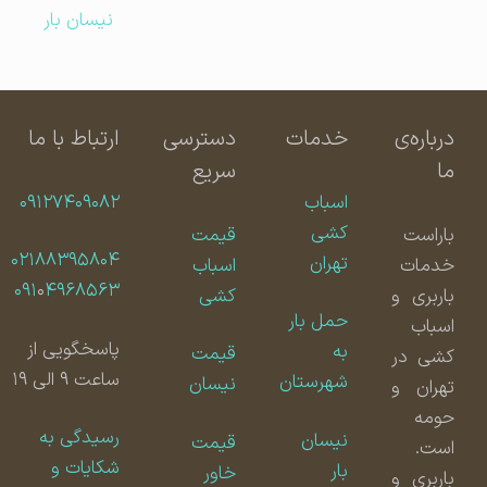
نیسان بار
درباره‌ی
خدمات
دسترسی
ارتباط با ما
ما
سریع
اسباب
۰۹۱۲۷۴۰۹۰۸۲
کشی
باراست
قیمت
۰۲۱۸۸۳۹۵۸۰۴
تهران
خدمات
اسباب
۰۹۱
۰
۴۹۶۸۵۶۳
باربری و
کشی
حمل بار
اسباب
پاسخگویی از
به
قیمت
کشی در
ساعت ۹ الی ۱۹
شهرستان
نیسان
تهران و
حومه
رسیدگی به
نیسان
قیمت
است.
شکایات و
بار
خاور
باربری و