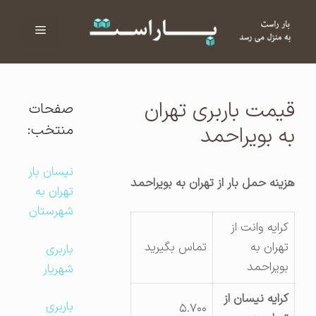
فهرست
ا
قیمت باربری تهران
صفحات
منتخب:
به بویراحمد
نیسان بار
هزینه حمل بار از تهران به بویراحمد
تهران به
شهرستان
کرایه وانت از
تهران به
تماس بگیرید
باربری
بویراحمد
شهریار
کرایه نیسان از
باربری
۵.۷۰۰