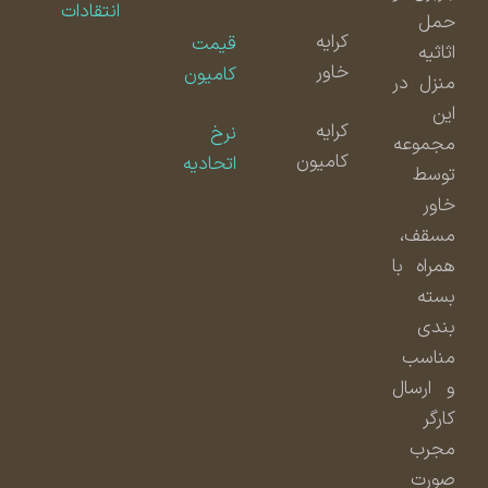
انتقادات
حمل
کرایه
قیمت
اثاثیه
خاور
کامیون
منزل در
این
کرایه
نرخ
مجموعه
کامیون
اتحادیه
توسط
خاور
مسقف،
همراه با
بسته
بندی
مناسب
و ارسال
کارگر
مجرب
صورت