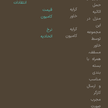
انتقادات
حمل
کرایه
قیمت
اثاثیه
خاور
کامیون
منزل در
این
کرایه
نرخ
مجموعه
کامیون
اتحادیه
توسط
خاور
مسقف،
همراه با
بسته
بندی
مناسب
و ارسال
کارگر
مجرب
صورت