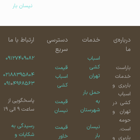
نیسان بار
درباره‌ی
خدمات
دسترسی
ارتباط با ما
ما
سریع
اسباب
۰۹۱۲۷۴۰۹۰۸۲
کشی
باراست
قیمت
۰۲۱۸۸۳۹۵۸۰۴
تهران
خدمات
اسباب
۰۹۱
۰
۴۹۶۸۵۶۳
باربری و
کشی
حمل بار
اسباب
پاسخگویی از
به
قیمت
کشی در
ساعت ۹ الی ۱۹
شهرستان
نیسان
تهران و
حومه
رسیدگی به
نیسان
قیمت
است.
شکایات و
بار
خاور
باربری و