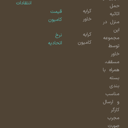
انتقادات
حمل
کرایه
قیمت
اثاثیه
خاور
کامیون
منزل در
این
کرایه
نرخ
مجموعه
کامیون
اتحادیه
توسط
خاور
مسقف،
همراه با
بسته
بندی
مناسب
و ارسال
کارگر
مجرب
صورت