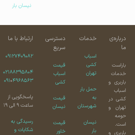
نیسان بار
درباره‌ی
خدمات
دسترسی
ارتباط با ما
ما
سریع
اسباب
۰۹۱۲۷۴۰۹۰۸۲
کشی
باراست
قیمت
۰۲۱۸۸۳۹۵۸۰۴
تهران
خدمات
اسباب
۰۹۱
۰
۴۹۶۸۵۶۳
باربری و
کشی
حمل بار
اسباب
پاسخگویی از
به
قیمت
کشی در
ساعت ۹ الی ۱۹
شهرستان
نیسان
تهران و
حومه
رسیدگی به
نیسان
قیمت
است.
شکایات و
بار
خاور
باربری و