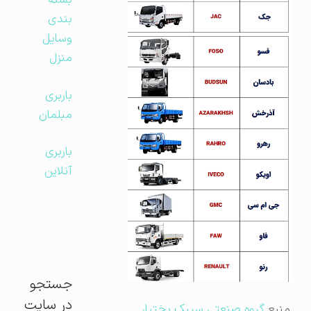
بسته
بندی
وسایل
منزل
باربری
مبلمان
باربری
آنلاین
جستجو
در سایت
منبع
گروه صنعتی سیبک بختیار