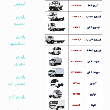
فردیس
باربری
اندیشه
باربری
اسلامشهر
باربری
شهرری
باربری
شمس آباد
باربری کرج