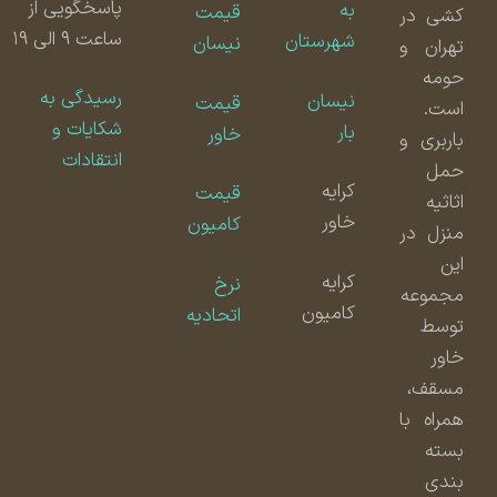
پاسخگویی از
به
قیمت
کشی در
ساعت ۹ الی ۱۹
شهرستان
نیسان
تهران و
حومه
رسیدگی به
نیسان
قیمت
است.
شکایات و
بار
خاور
باربری و
انتقادات
حمل
کرایه
قیمت
اثاثیه
خاور
کامیون
منزل در
این
کرایه
نرخ
مجموعه
کامیون
اتحادیه
توسط
خاور
مسقف،
همراه با
بسته
بندی